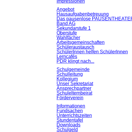
Impressionen
Angebot
Hausaufgabenbetreuung
Das pausenlose PAUSENTHEATE
Band AG
Sekundarstufe 1
Oberstufe
Wahlfächer
Arbeitsgemeinschaften
Schüleraustausch
SchülerInnen helfen SchülerInnen
Lerncafés
PDR klingt nach...
Schulgemeinde
Schulleitung
Kollegium
Unser Sekretariat
Ansprechpartner
Schulelternbeirat
Förderverein
Informationen
Fundsachen
Unterrichtszeiten
Stundentafel
Downloads
Schulgeld