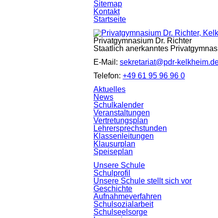
Navigation
Sitemap
überspringen
Kontakt
Startseite
Privatgymnasium Dr. Richter
Staatlich anerkanntes Privatgymnas
E-Mail:
sekretariat@pdr-kelkheim.d
Telefon:
+49 61 95 96 96 0
Navigation
Aktuelles
überspringen
News
Schulkalender
Veranstaltungen
Vertretungsplan
Lehrersprechstunden
Klassenleitungen
Klausurplan
Speiseplan
Unsere Schule
Schulprofil
Unsere Schule stellt sich vor
Geschichte
Aufnahmeverfahren
Schulsozialarbeit
Schulseelsorge