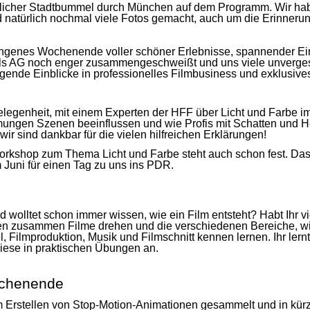
icher Stadtbummel durch München auf dem Programm. Wir habe
natürlich nochmal viele Fotos gemacht, auch um die Erinneru
ungenes Wochenende voller schöner Erlebnisse, spannender E
als AG noch enger zusammengeschweißt und uns viele unverges
regende Einblicke in professionelles Filmbusiness und exklus
Gelegenheit, mit einem Experten der HFF über Licht und Farbe i
mmungen Szenen beeinflussen und wie Profis mit Schatten und He
ir sind dankbar für die vielen hilfreichen Erklärungen!
Workshop zum Thema Licht und Farbe steht auch schon fest. D
Juni für einen Tag zu uns ins PDR.
wolltet schon immer wissen, wie ein Film entsteht? Habt Ihr vie
en zusammen Filme drehen und die verschiedenen Bereiche, wie
l, Filmproduktion, Musik und Filmschnitt kennen lernen. Ihr ler
iese in praktischen Übungen an.
ochenende
um Erstellen von Stop-Motion-Animationen gesammelt und in kürz