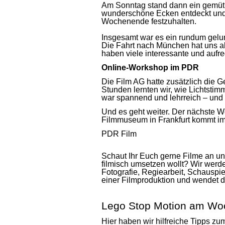
Am Sonntag stand dann ein gemütl
wunderschöne Ecken entdeckt und 
Wochenende festzuhalten.
Insgesamt war es ein rundum gel
Die Fahrt nach München hat uns 
haben viele interessante und auf
Online-Workshop im PDR
Die Film AG hatte zusätzlich die 
Stunden lernten wir, wie Lichtsti
war spannend und lehrreich – und w
Und es geht weiter. Der nächste 
Filmmuseum in Frankfurt kommt im 
PDR Film
Schaut Ihr Euch gerne Filme an und 
filmisch umsetzen wollt? Wir werd
Fotografie, Regiearbeit, Schauspie
einer Filmproduktion und wendet d
Lego Stop Motion am W
Hier haben wir hilfreiche Tipps z