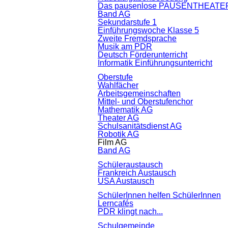
Das pausenlose PAUSENTHEATE
Band AG
Sekundarstufe 1
Einführungswoche Klasse 5
Zweite Fremdsprache
Musik am PDR
Deutsch Förderunterricht
Informatik Einführungsunterricht
Oberstufe
Wahlfächer
Arbeitsgemeinschaften
Mittel- und Oberstufenchor
Mathematik AG
Theater AG
Schulsanitätsdienst AG
Robotik AG
Film AG
Band AG
Schüleraustausch
Frankreich Austausch
USA Austausch
SchülerInnen helfen SchülerInnen
Lerncafés
PDR klingt nach...
Schulgemeinde