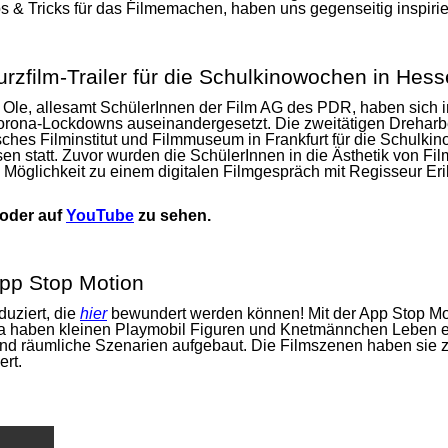
ps & Tricks für das Filmemachen, haben uns gegenseitig inspirie
rzfilm-Trailer für die Schulkinowochen in Hes
 Ole, allesamt SchülerInnen der Film AG des PDR, haben sich in
ona-Lockdowns auseinandergesetzt. Die zweitätigen Dreharbei
ches Filminstitut und Filmmuseum in Frankfurt für die Schulki
 statt. Zuvor wurden die SchülerInnen in die Ästhetik von Filmtr
 Möglichkeit zu einem digitalen Filmgespräch mit Regisseur Eri
oder auf
YouTube
zu sehen.
App Stop Motion
uziert, die
hier
bewundert werden können! Mit der App
Stop
Mot
a
haben kleinen Playmobil Figuren und Knetmännchen Leben e
nd räumliche Szenarien aufgebaut. Die Filmszenen haben sie 
ert.