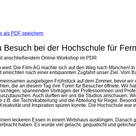
u Besuch bei der Hochschule für Fe
t anschließendem Online-Workshop im PDR
o weit: Die Film-AG machte sich auf den Weg nach München! In 
d erreichten nach einer entspannten Zugfahrt unser Ziel. Vom B
meinsamen ausgiebigen Frühstück auf dem Zimmer, bevor wir 
en, die an diesem Tag ihre Türen für Besucher öffnete. Wir hat
ichtigen, spannenden Vorträgen der Professorinnen und Profe
uszutauschen. Auch durften wir uns die Studios anschauen. Wi
 z.B. die Technikabteilung und die Abteilung für Regie. Besond
 Kreativität und Inspiration spüren konnte. Die Hochschule war e
inem leckeren Essen in einem Wirtshaus ausklingen. Danach gi
racht haben. Es wurde viel gelacht, gequatscht und gekichert