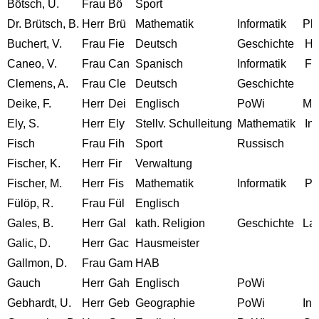
Bötsch, U.
Frau
Bö
Sport
Dr. Brütsch, B.
Herr
Brü
Mathematik
Informatik
Ph
Buchert, V.
Frau
Fie
Deutsch
Geschichte
H
Caneo, V.
Frau
Can
Spanisch
Informatik
Fi
Clemens, A.
Frau
Cle
Deutsch
Geschichte
Deike, F.
Herr
Dei
Englisch
PoWi
Mu
Ely, S.
Herr
Ely
Stellv. Schulleitung
Mathematik
Inf
Fisch
Frau
Fih
Sport
Russisch
Fischer, K.
Herr
Fir
Verwaltung
Fischer, M.
Herr
Fis
Mathematik
Informatik
Ph
Fülöp, R.
Frau
Fül
Englisch
Gales, B.
Herr
Gal
kath. Religion
Geschichte
Lat
Galic, D.
Herr
Gac
Hausmeister
Gallmon, D.
Frau
Gam
HAB
Gauch
Herr
Gah
Englisch
PoWi
Gebhardt, U.
Herr
Geb
Geographie
PoWi
Inf