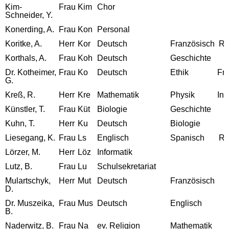
Kim-
Frau
Kim
Chor
Schneider, Y.
Konerding, A.
Frau
Kon
Personal
Koritke, A.
Herr
Kor
Deutsch
Französisch
Ru
Korthals, A.
Frau
Koh
Deutsch
Geschichte
Dr. Kotheimer,
Frau
Ko
Deutsch
Ethik
Fr
G.
Kreß, R.
Herr
Kre
Mathematik
Physik
Inf
Künstler, T.
Frau
Küt
Biologie
Geschichte
Kuhn, T.
Herr
Ku
Deutsch
Biologie
Liesegang, K.
Frau
Ls
Englisch
Spanisch
Ru
Lörzer, M.
Herr
Löz
Informatik
Lutz, B.
Frau
Lu
Schulsekretariat
Mulartschyk,
Herr
Mut
Deutsch
Französisch
D.
Dr. Muszeika,
Frau
Mus
Deutsch
Englisch
B.
Naderwitz, B.
Frau
Na
ev. Religion
Mathematik