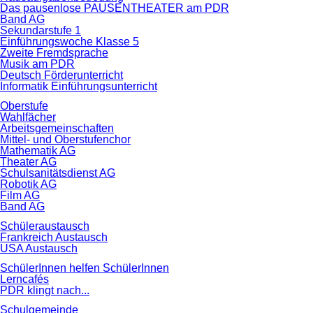
Das pausenlose PAUSENTHEATER am PDR
Band AG
Sekundarstufe 1
Einführungswoche Klasse 5
Zweite Fremdsprache
Musik am PDR
Deutsch Förderunterricht
Informatik Einführungsunterricht
Oberstufe
Wahlfächer
Arbeitsgemeinschaften
Mittel- und Oberstufenchor
Mathematik AG
Theater AG
Schulsanitätsdienst AG
Robotik AG
Film AG
Band AG
Schüleraustausch
Frankreich Austausch
USA Austausch
SchülerInnen helfen SchülerInnen
Lerncafés
PDR klingt nach...
Schulgemeinde