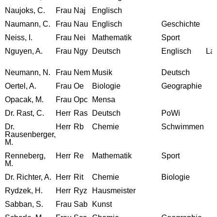
Naujoks, C.
Frau
Naj
Englisch
Naumann, C.
Frau
Nau
Englisch
Geschichte
Neiss, I.
Frau
Nei
Mathematik
Sport
Nguyen, A.
Frau
Ngy
Deutsch
Englisch
Lat
Neumann, N.
Frau
Nem
Musik
Deutsch
Oertel, A.
Frau
Oe
Biologie
Geographie
Opacak, M.
Frau
Opc
Mensa
Dr. Rast, C.
Herr
Ras
Deutsch
PoWi
Dr.
Herr
Rb
Chemie
Schwimmen
Rausenberger,
M.
Renneberg,
Herr
Re
Mathematik
Sport
M.
Dr. Richter, A.
Herr
Rit
Chemie
Biologie
Rydzek, H.
Herr
Ryz
Hausmeister
Sabban, S.
Frau
Sab
Kunst