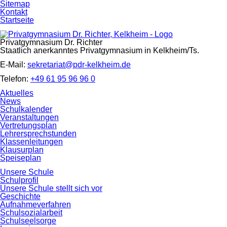
Navigation
Sitemap
überspringen
Kontakt
Startseite
Privatgymnasium Dr. Richter
Staatlich anerkanntes Privatgymnasium in Kelkheim/Ts.
E-Mail:
sekretariat@pdr-kelkheim.de
Telefon:
+49 61 95 96 96 0
Navigation
Aktuelles
überspringen
News
Schulkalender
Veranstaltungen
Vertretungsplan
Lehrersprechstunden
Klassenleitungen
Klausurplan
Speiseplan
Unsere Schule
Schulprofil
Unsere Schule stellt sich vor
Geschichte
Aufnahmeverfahren
Schulsozialarbeit
Schulseelsorge