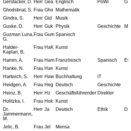
Gerstacker, D.
Herr
Gea
Englisch
PoWi
Ge
Ghodstinat, S.
Frau
Gho
Mathematik
Gindra, S.
Herr
Gid
Musik
Guske, D.
Herr
Guk
Physik
Geschichte
Ma
Guzman Luna,
Frau
Gum
Spanisch
G.
Halder-
Frau
HaK
Kunst
Kaplan, B.
Hamm, A.
Frau
Ham
Französisch
Spanisch
Eth
Hanke, N.
Frau
Han
Kunst
Hartwich, S.
Herr
Haw
Buchhaltung
IT
Heidgen, A.
Frau
Heg
Deutsch
Geschichte
Heinz, B.
Herr
Hz
Geschäftsführender
Direktor
Holitzka, I.
Frau
Hok
Kunst
Dr.
Herr
Ja
Deutsch
Ethik
Dar
Jammermann,
M.
Jelic, B.
Frau
Jel
Mensa