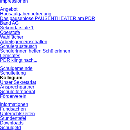
Impressionen
Angebot
Hausaufgabenbetreuung
Das pausenlose PAUSENTHEATER am PDR
Band AG
Sekundarstufe 1
Oberstufe
Wahlfächer
Arbeitsgemeinschaften
Schüleraustausch
SchülerInnen helfen SchülerInnen
Lerncafés
PDR klingt nach...
Schulgemeinde
Schulleitung
Kollegium
Unser Sekretariat
Ansprechpartner
Schulelternbeirat
Förderverein
Informationen
Fundsachen
Unterrichtszeiten
Stundentafel
Downloads
Schulgeld