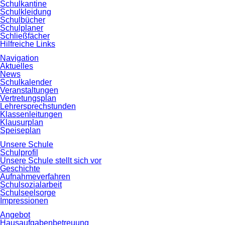
Schulkantine
Schulkleidung
Schulbücher
Schulplaner
Schließfächer
Hilfreiche Links
Navigation
Aktuelles
News
Schulkalender
Veranstaltungen
Vertretungsplan
Lehrersprechstunden
Klassenleitungen
Klausurplan
Speiseplan
Unsere Schule
Schulprofil
Unsere Schule stellt sich vor
Geschichte
Aufnahmeverfahren
Schulsozialarbeit
Schulseelsorge
Impressionen
Angebot
Hausaufgabenbetreuung