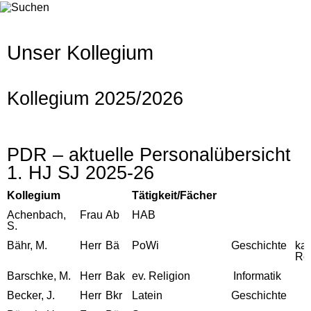
Unser Kollegium
Kollegium 2025/2026
PDR – aktuelle Personalübersicht
1. HJ SJ 2025-26
Kollegium
Tätigkeit/Fächer
Achenbach,
Frau
Ab
HAB
S.
Bähr, M.
Herr
Bä
PoWi
Geschichte
kat
Rel
Barschke, M.
Herr
Bak
ev. Religion
Informatik
Becker, J.
Herr
Bkr
Latein
Geschichte