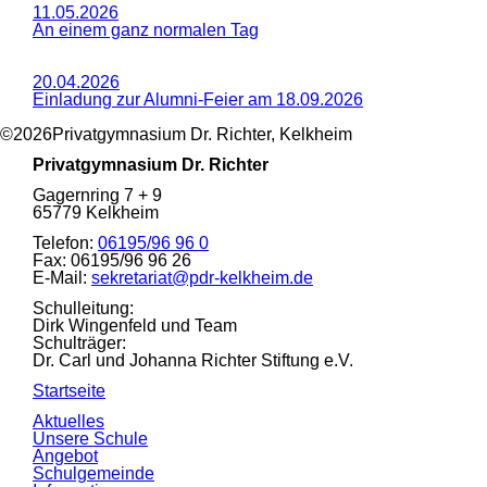
11.05.2026
An einem ganz normalen Tag
20.04.2026
Einladung zur Alumni-Feier am 18.09.2026
©2026Privatgymnasium Dr. Richter, Kelkheim
Privatgymnasium Dr. Richter
Gagernring 7 + 9
65779
Kelkheim
Telefon:
06195/96 96 0
Fax:
06195/96 96 26
E-Mail:
sekretariat@pdr-kelkheim.de
Schulleitung:
Dirk Wingenfeld und Team
Schulträger:
Dr. Carl und Johanna Richter Stiftung e.V.
Navigation
Startseite
überspringen
Navigation
Aktuelles
überspringen
Unsere Schule
Angebot
Schulgemeinde