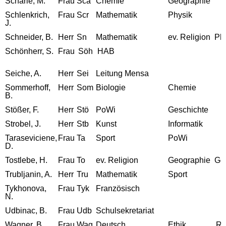
Scharle, M.
Frau
Sca
Chemie
Geographie
Schlenkrich,
Frau
Scr
Mathematik
Physik
J.
Schneider, B.
Herr
Sn
Mathematik
ev. Religion
Ph
Schönherr, S.
Frau
Söh
HAB
Seiche, A.
Herr
Sei
Leitung Mensa
Sommerhoff,
Herr
Som
Biologie
Chemie
B.
Stößer, F.
Herr
Stö
PoWi
Geschichte
Strobel, J.
Herr
Stb
Kunst
Informatik
Taraseviciene,
Frau
Ta
Sport
PoWi
D.
Tostlebe, H.
Frau
To
ev. Religion
Geographie
Ge
Trubljanin, A.
Herr
Tru
Mathematik
Sport
Tykhonova,
Frau
Tyk
Französisch
N.
Udbinac, B.
Frau
Udb
Schulsekretariat
Wagner, B.
Frau
Wag
Deutsch
Ethik
Ru