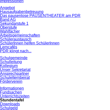
Impressionen
Angebot
Hausaufgabenbetreuung
Das pausenlose PAUSENTHEATER am PDR
Band AG
Sekundarstufe 1
Oberstufe
Wahlfächer
Arbeitsgemeinschaften
Schüleraustausch
SchülerInnen helfen SchülerInnen
Lerncafés
PDR klingt nach...
Schulgemeinde
Schulleitung
Kollegium
Unser Sekretariat
Ansprechpartner
Schulelternbeirat
Förderverein
Informationen
Fundsachen
Unterrichtszeiten
Stundentafel
Downloads
Schulgeld