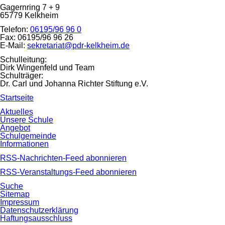
Gagernring 7 + 9
65779
Kelkheim
Telefon:
06195/96 96 0
Fax:
06195/96 96 26
E-Mail:
sekretariat@pdr-kelkheim.de
Schulleitung:
Dirk Wingenfeld und Team
Schulträger:
Dr. Carl und Johanna Richter Stiftung e.V.
Navigation
Startseite
überspringen
Navigation
Aktuelles
überspringen
Unsere Schule
Angebot
Schulgemeinde
Informationen
RSS-Nachrichten-Feed abonnieren
RSS-Veranstaltungs-Feed abonnieren
Navigation
Suche
überspringen
Sitemap
Impressum
Datenschutzerklärung
Haftungsausschluss