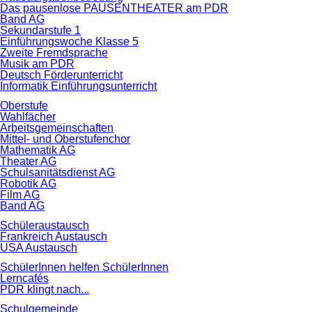
Das pausenlose PAUSENTHEATER am PDR
Band AG
Sekundarstufe 1
Einführungswoche Klasse 5
Zweite Fremdsprache
Musik am PDR
Deutsch Förderunterricht
Informatik Einführungsunterricht
Oberstufe
Wahlfächer
Arbeitsgemeinschaften
Mittel- und Oberstufenchor
Mathematik AG
Theater AG
Schulsanitätsdienst AG
Robotik AG
Film AG
Band AG
Schüleraustausch
Frankreich Austausch
USA Austausch
SchülerInnen helfen SchülerInnen
Lerncafés
PDR klingt nach...
Schulgemeinde