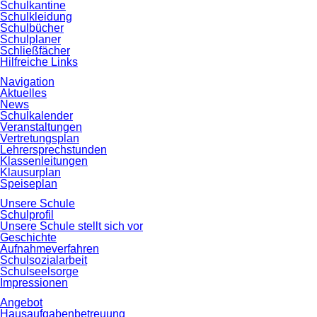
Schulkantine
Schulkleidung
Schulbücher
Schulplaner
Schließfächer
Hilfreiche Links
Navigation
Aktuelles
News
Schulkalender
Veranstaltungen
Vertretungsplan
Lehrersprechstunden
Klassenleitungen
Klausurplan
Speiseplan
Unsere Schule
Schulprofil
Unsere Schule stellt sich vor
Geschichte
Aufnahmeverfahren
Schulsozialarbeit
Schulseelsorge
Impressionen
Angebot
Hausaufgabenbetreuung