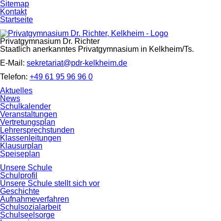
Navigation
Sitemap
überspringen
Kontakt
Startseite
Privatgymnasium Dr. Richter
Staatlich anerkanntes Privatgymnasium in Kelkheim/Ts.
E-Mail:
sekretariat@pdr-kelkheim.de
Telefon:
+49 61 95 96 96 0
Navigation
Aktuelles
überspringen
News
Schulkalender
Veranstaltungen
Vertretungsplan
Lehrersprechstunden
Klassenleitungen
Klausurplan
Speiseplan
Unsere Schule
Schulprofil
Unsere Schule stellt sich vor
Geschichte
Aufnahmeverfahren
Schulsozialarbeit
Schulseelsorge