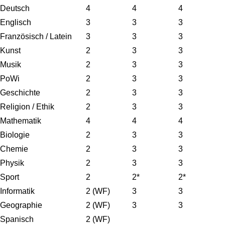
Deutsch
4
4
4
Englisch
3
3
3
Französisch / Latein
3
3
3
Kunst
2
3
3
Musik
2
3
3
PoWi
2
3
3
Geschichte
2
3
3
Religion / Ethik
2
3
3
Mathematik
4
4
4
Biologie
2
3
3
Chemie
2
3
3
Physik
2
3
3
Sport
2
2*
2*
Informatik
2 (WF)
3
3
Geographie
2 (WF)
3
3
Spanisch
2 (WF)