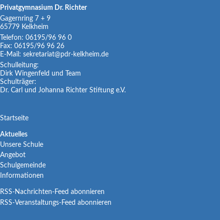
Privatgymnasium Dr. Richter
Gagernring 7 + 9
65779
Kelkheim
Telefon:
06195/96 96 0
Fax:
06195/96 96 26
E-Mail:
sekretariat@pdr-kelkheim.de
Schulleitung:
Dirk Wingenfeld und Team
Schulträger:
Dr. Carl und Johanna Richter Stiftung e.V.
Navigation
Startseite
überspringen
Navigation
Aktuelles
Unsere Schule
überspringen
Angebot
Schulgemeinde
Informationen
RSS-Nachrichten-Feed abonnieren
RSS-Veranstaltungs-Feed abonnieren