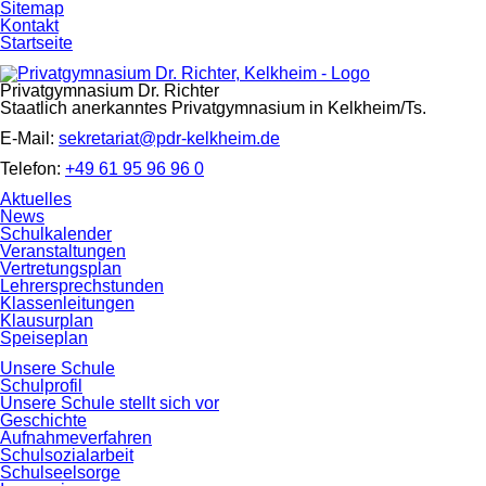
Navigation
Sitemap
überspringen
Kontakt
Startseite
Privatgymnasium Dr. Richter
Staatlich anerkanntes Privatgymnasium in Kelkheim/Ts.
E-Mail:
sekretariat@pdr-kelkheim.de
Telefon:
+49 61 95 96 96 0
Navigation
Aktuelles
überspringen
News
Schulkalender
Veranstaltungen
Vertretungsplan
Lehrersprechstunden
Klassenleitungen
Klausurplan
Speiseplan
Unsere Schule
Schulprofil
Unsere Schule stellt sich vor
Geschichte
Aufnahmeverfahren
Schulsozialarbeit
Schulseelsorge