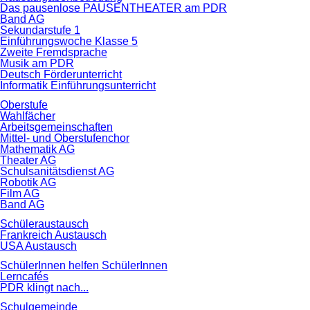
Das pausenlose PAUSENTHEATER am PDR
Band AG
Sekundarstufe 1
Einführungswoche Klasse 5
Zweite Fremdsprache
Musik am PDR
Deutsch Förderunterricht
Informatik Einführungsunterricht
Oberstufe
Wahlfächer
Arbeitsgemeinschaften
Mittel- und Oberstufenchor
Mathematik AG
Theater AG
Schulsanitätsdienst AG
Robotik AG
Film AG
Band AG
Schüleraustausch
Frankreich Austausch
USA Austausch
SchülerInnen helfen SchülerInnen
Lerncafés
PDR klingt nach...
Schulgemeinde