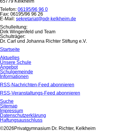
65779
Kelkheim
Telefon:
06195/96 96 0
Fax:
06195/96 96 26
E-Mail:
sekretariat@pdr-kelkheim.de
Schulleitung:
Dirk Wingenfeld und Team
Schulträger:
Dr. Carl und Johanna Richter Stiftung e.V.
Navigation
Startseite
überspringen
Navigation
Aktuelles
überspringen
Unsere Schule
Angebot
Schulgemeinde
Informationen
RSS-Nachrichten-Feed abonnieren
RSS-Veranstaltungs-Feed abonnieren
Navigation
Suche
überspringen
Sitemap
Impressum
Datenschutzerklärung
Haftungsausschluss
©2026Privatgymnasium Dr. Richter, Kelkheim