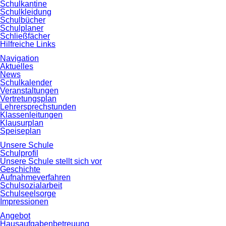
Schulkantine
Schulkleidung
Schulbücher
Schulplaner
Schließfächer
Hilfreiche Links
Navigation
Aktuelles
News
Schulkalender
Veranstaltungen
Vertretungsplan
Lehrersprechstunden
Klassenleitungen
Klausurplan
Speiseplan
Unsere Schule
Schulprofil
Unsere Schule stellt sich vor
Geschichte
Aufnahmeverfahren
Schulsozialarbeit
Schulseelsorge
Impressionen
Angebot
Hausaufgabenbetreuung