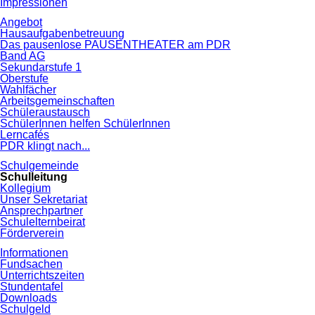
Impressionen
Angebot
Hausaufgabenbetreuung
Das pausenlose PAUSENTHEATER am PDR
Band AG
Sekundarstufe 1
Oberstufe
Wahlfächer
Arbeitsgemeinschaften
Schüleraustausch
SchülerInnen helfen SchülerInnen
Lerncafés
PDR klingt nach...
Schulgemeinde
Schulleitung
Kollegium
Unser Sekretariat
Ansprechpartner
Schulelternbeirat
Förderverein
Informationen
Fundsachen
Unterrichtszeiten
Stundentafel
Downloads
Schulgeld