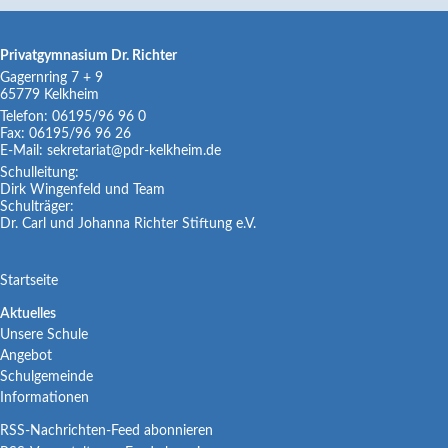
Privatgymnasium Dr. Richter
Gagernring 7 + 9
65779
Kelkheim
Telefon:
06195/96 96 0
Fax:
06195/96 96 26
E-Mail:
sekretariat@pdr-kelkheim.de
Schulleitung:
Dirk Wingenfeld und Team
Schulträger:
Dr. Carl und Johanna Richter Stiftung e.V.
Navigation
Startseite
überspringen
Navigation
Aktuelles
Unsere Schule
überspringen
Angebot
Schulgemeinde
Informationen
RSS-Nachrichten-Feed abonnieren