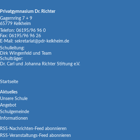
Privatgymnasium Dr. Richter
Gagernring 7 + 9
65779
Kelkheim
Telefon:
06195/96 96 0
Fax:
06195/96 96 26
E-Mail:
sekretariat@pdr-kelkheim.de
Schulleitung:
Dirk Wingenfeld und Team
Schulträger:
Dr. Carl und Johanna Richter Stiftung e.V.
Navigation
Startseite
überspringen
Navigation
Aktuelles
Unsere Schule
überspringen
Angebot
Schulgemeinde
Informationen
RSS-Nachrichten-Feed abonnieren
RSS-Veranstaltungs-Feed abonnieren