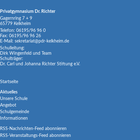
Privatgymnasium Dr. Richter
Gagernring 7 + 9
65779
Kelkheim
Telefon:
06195/96 96 0
Fax:
06195/96 96 26
E-Mail:
sekretariat@pdr-kelkheim.de
Schulleitung:
Dirk Wingenfeld und Team
Schulträger:
Dr. Carl und Johanna Richter Stiftung e.V.
Navigation
Startseite
überspringen
Navigation
Aktuelles
Unsere Schule
überspringen
Angebot
Schulgemeinde
Informationen
RSS-Nachrichten-Feed abonnieren
RSS-Veranstaltungs-Feed abonnieren