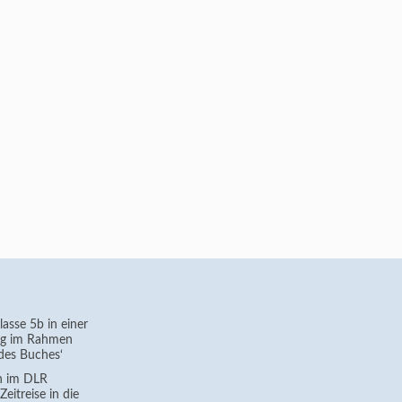
asse 5b in einer
g im Rahmen
des Buches‘
h im DLR
eitreise in die