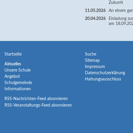
Zukunft
11.05.2026
An einem gan
20.04.2026
Einladung zur
am 18.09.20
Navigation
Navigation
Startseite
Suche
Sitemap
überspringen
überspringen
Navigation
Aktuelles
Impressum
Unsere Schule
überspringen
Datenschutzerklärung
Angebot
Haftungsausschluss
Schulgemeinde
Informationen
RSS-Nachrichten-Feed abonnieren
RSS-Veranstaltungs-Feed abonnieren