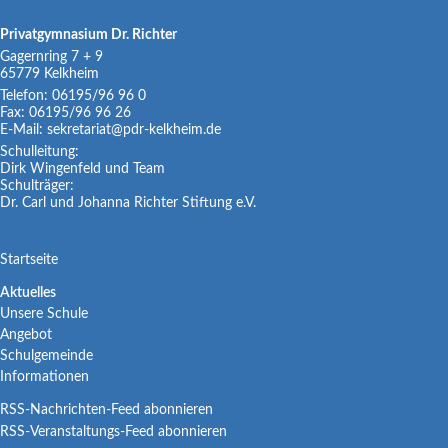
Privatgymnasium Dr. Richter
Gagernring 7 + 9
65779
Kelkheim
Telefon:
06195/96 96 0
Fax:
06195/96 96 26
E-Mail:
sekretariat@pdr-kelkheim.de
Schulleitung:
Dirk Wingenfeld und Team
Schulträger:
Dr. Carl und Johanna Richter Stiftung e.V.
Navigation
Startseite
überspringen
Navigation
Aktuelles
Unsere Schule
überspringen
Angebot
Schulgemeinde
Informationen
RSS-Nachrichten-Feed abonnieren
RSS-Veranstaltungs-Feed abonnieren