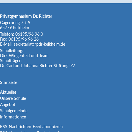
Privatgymnasium Dr. Richter
Gagernring 7 + 9
65779
Kelkheim
Telefon:
06195/96 96 0
Fax:
06195/96 96 26
E-Mail:
sekretariat@pdr-kelkheim.de
Schulleitung:
Dirk Wingenfeld und Team
Schulträger:
Dr. Carl und Johanna Richter Stiftung e.V.
Navigation
Startseite
überspringen
Navigation
Aktuelles
Unsere Schule
überspringen
Angebot
Schulgemeinde
Informationen
RSS-Nachrichten-Feed abonnieren