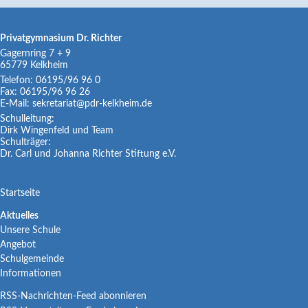
Privatgymnasium Dr. Richter
Gagernring 7 + 9
65779
Kelkheim
Telefon:
06195/96 96 0
Fax:
06195/96 96 26
E-Mail:
sekretariat@pdr-kelkheim.de
Schulleitung:
Dirk Wingenfeld und Team
Schulträger:
Dr. Carl und Johanna Richter Stiftung e.V.
Navigation
Startseite
überspringen
Navigation
Aktuelles
Unsere Schule
überspringen
Angebot
Schulgemeinde
Informationen
RSS-Nachrichten-Feed abonnieren