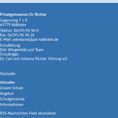
Privatgymnasium Dr. Richter
Gagernring 7 + 9
65779
Kelkheim
Telefon:
06195/96 96 0
Fax:
06195/96 96 26
E-Mail:
sekretariat@pdr-kelkheim.de
Schulleitung:
Dirk Wingenfeld und Team
Schulträger:
Dr. Carl und Johanna Richter Stiftung e.V.
Navigation
Startseite
überspringen
Navigation
Aktuelles
Unsere Schule
überspringen
Angebot
Schulgemeinde
Informationen
RSS-Nachrichten-Feed abonnieren