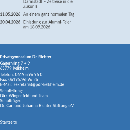
Darmstadt – Zeitreise in die
Zukunft
11.05.2026
An einem ganz normalen Tag
20.04.2026
Einladung zur Alumni-Feier
am 18.09.2026
Privatgymnasium Dr. Richter
Gagernring 7 + 9
65779
Kelkheim
Telefon:
06195/96 96 0
Fax:
06195/96 96 26
E-Mail:
sekretariat@pdr-kelkheim.de
Schulleitung:
Dirk Wingenfeld und Team
Schulträger:
Dr. Carl und Johanna Richter Stiftung e.V.
Navigation
Startseite
überspringen