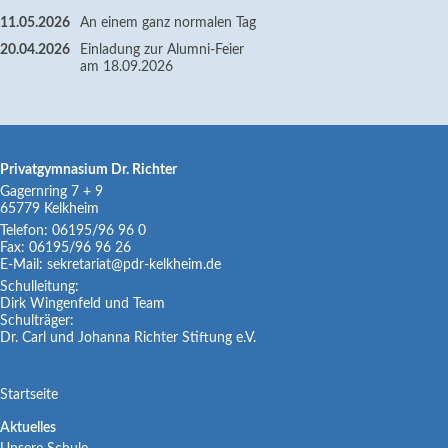
11.05.2026
An einem ganz normalen Tag
20.04.2026
Einladung zur Alumni-Feier
am 18.09.2026
Privatgymnasium Dr. Richter
Gagernring 7 + 9
65779
Kelkheim
Telefon:
06195/96 96 0
Fax:
06195/96 96 26
E-Mail:
sekretariat@pdr-kelkheim.de
Schulleitung:
Dirk Wingenfeld und Team
Schulträger:
Dr. Carl und Johanna Richter Stiftung e.V.
Navigation
Startseite
überspringen
Navigation
Aktuelles