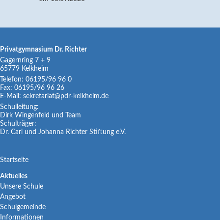
Privatgymnasium Dr. Richter
Gagernring 7 + 9
65779
Kelkheim
Telefon:
06195/96 96 0
Fax:
06195/96 96 26
E-Mail:
sekretariat@pdr-kelkheim.de
Schulleitung:
Dirk Wingenfeld und Team
Schulträger:
Dr. Carl und Johanna Richter Stiftung e.V.
Navigation
Startseite
überspringen
Navigation
Aktuelles
Unsere Schule
überspringen
Angebot
Schulgemeinde
Informationen