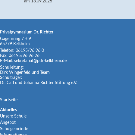
am 18.09.2026
Privatgymnasium Dr. Richter
Gagernring 7 + 9
65779
Kelkheim
Telefon:
06195/96 96 0
Fax:
06195/96 96 26
E-Mail:
sekretariat@pdr-kelkheim.de
Schulleitung:
Dirk Wingenfeld und Team
Schulträger:
Dr. Carl und Johanna Richter Stiftung e.V.
Navigation
Startseite
überspringen
Navigation
Aktuelles
Unsere Schule
überspringen
Angebot
Schulgemeinde