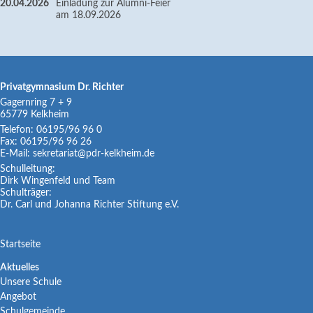
20.04.2026
Einladung zur Alumni-Feier
am 18.09.2026
Privatgymnasium Dr. Richter
Gagernring 7 + 9
65779
Kelkheim
Telefon:
06195/96 96 0
Fax:
06195/96 96 26
E-Mail:
sekretariat@pdr-kelkheim.de
Schulleitung:
Dirk Wingenfeld und Team
Schulträger:
Dr. Carl und Johanna Richter Stiftung e.V.
Navigation
Startseite
überspringen
Navigation
Aktuelles
Unsere Schule
überspringen
Angebot
Schulgemeinde