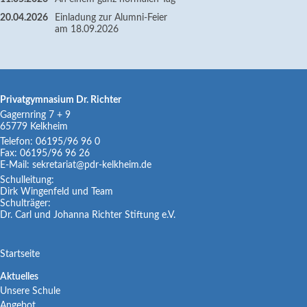
20.04.2026
Einladung zur Alumni-Feier
am 18.09.2026
Privatgymnasium Dr. Richter
Gagernring 7 + 9
65779
Kelkheim
Telefon:
06195/96 96 0
Fax:
06195/96 96 26
E-Mail:
sekretariat@pdr-kelkheim.de
Schulleitung:
Dirk Wingenfeld und Team
Schulträger:
Dr. Carl und Johanna Richter Stiftung e.V.
Navigation
Startseite
überspringen
Navigation
Aktuelles
Unsere Schule
überspringen
Angebot