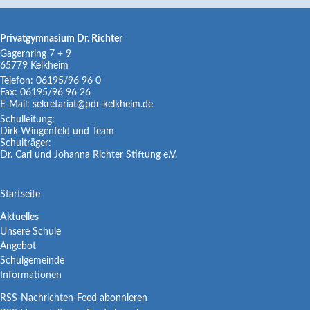
Privatgymnasium Dr. Richter
Gagernring 7 + 9
65779
Kelkheim
Telefon:
06195/96 96 0
Fax:
06195/96 96 26
E-Mail:
sekretariat@pdr-kelkheim.de
Schulleitung:
Dirk Wingenfeld und Team
Schulträger:
Dr. Carl und Johanna Richter Stiftung e.V.
Navigation
Startseite
überspringen
Navigation
Aktuelles
Unsere Schule
überspringen
Angebot
Schulgemeinde
Informationen
RSS-Nachrichten-Feed abonnieren