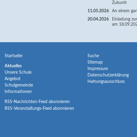
Zukunft
11.05.2026
An einem gan
20.04.2026
Einladung zur
am 18.09.20
Navigation
Navigation
Startseite
Suche
Sitemap
überspringen
überspringen
Navigation
Aktuelles
Impressum
Unsere Schule
überspringen
Datenschutzerklärung
Angebot
Haftungsausschluss
Schulgemeinde
Informationen
RSS-Nachrichten-Feed abonnieren
RSS-Veranstaltungs-Feed abonnieren