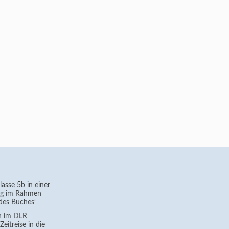
asse 5b in einer
g im Rahmen
des Buches‘
h im DLR
eitreise in die