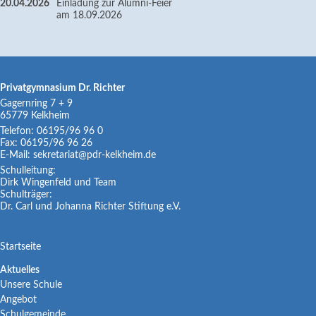
20.04.2026
Einladung zur Alumni-Feier
am 18.09.2026
Privatgymnasium Dr. Richter
Gagernring 7 + 9
65779
Kelkheim
Telefon:
06195/96 96 0
Fax:
06195/96 96 26
E-Mail:
sekretariat@pdr-kelkheim.de
Schulleitung:
Dirk Wingenfeld und Team
Schulträger:
Dr. Carl und Johanna Richter Stiftung e.V.
Navigation
Startseite
überspringen
Navigation
Aktuelles
Unsere Schule
überspringen
Angebot
Schulgemeinde