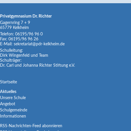
Privatgymnasium Dr. Richter
Gagernring 7 + 9
65779
Kelkheim
Telefon:
06195/96 96 0
Fax:
06195/96 96 26
E-Mail:
sekretariat@pdr-kelkheim.de
Schulleitung:
Dirk Wingenfeld und Team
Schulträger:
Dr. Carl und Johanna Richter Stiftung e.V.
Navigation
Startseite
überspringen
Navigation
Aktuelles
Unsere Schule
überspringen
Angebot
Schulgemeinde
Informationen
RSS-Nachrichten-Feed abonnieren