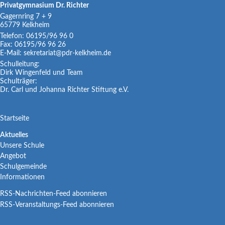
Privatgymnasium Dr. Richter
Gagernring 7 + 9
65779
Kelkheim
Telefon:
06195/96 96 0
Fax:
06195/96 96 26
E-Mail:
sekretariat@pdr-kelkheim.de
Schulleitung:
Dirk Wingenfeld und Team
Schulträger:
Dr. Carl und Johanna Richter Stiftung e.V.
Navigation
Startseite
überspringen
Navigation
Aktuelles
Unsere Schule
überspringen
Angebot
Schulgemeinde
Informationen
RSS-Nachrichten-Feed abonnieren
RSS-Veranstaltungs-Feed abonnieren