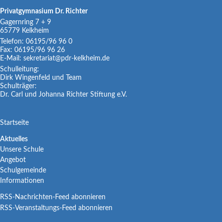
Privatgymnasium Dr. Richter
Gagernring 7 + 9
65779
Kelkheim
Telefon:
06195/96 96 0
Fax:
06195/96 96 26
E-Mail:
sekretariat@pdr-kelkheim.de
Schulleitung:
Dirk Wingenfeld und Team
Schulträger:
Dr. Carl und Johanna Richter Stiftung e.V.
Navigation
Startseite
überspringen
Navigation
Aktuelles
Unsere Schule
überspringen
Angebot
Schulgemeinde
Informationen
RSS-Nachrichten-Feed abonnieren
RSS-Veranstaltungs-Feed abonnieren