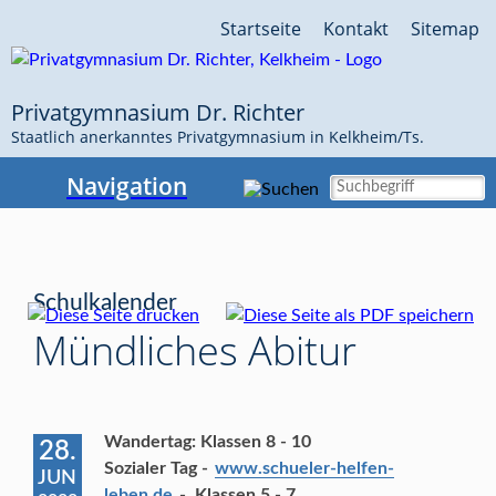
Navigation
Startseite
Kontakt
Sitemap
überspringen
Privatgymnasium Dr. Richter
Staatlich anerkanntes Privatgymnasium in Kelkheim/Ts.
Navigation
Schulkalender
Mündliches Abitur
Wandertag: Klassen 8 - 10
28.
Sozialer Tag -
www.schueler-helfen-
JUN
leben.de
- Klassen 5 - 7