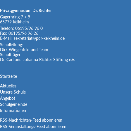
Privatgymnasium Dr. Richter
Gagernring 7 + 9
65779
Kelkheim
Telefon:
06195/96 96 0
Fax:
06195/96 96 26
E-Mail:
sekretariat@pdr-kelkheim.de
Schulleitung:
Dirk Wingenfeld und Team
Schulträger:
Dr. Carl und Johanna Richter Stiftung e.V.
Navigation
Startseite
überspringen
Navigation
Aktuelles
Unsere Schule
überspringen
Angebot
Schulgemeinde
Informationen
RSS-Nachrichten-Feed abonnieren
RSS-Veranstaltungs-Feed abonnieren