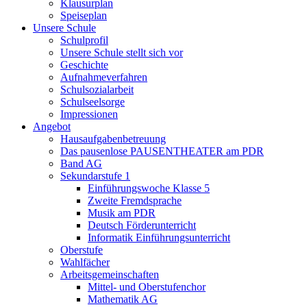
Klausurplan
Speiseplan
Unsere Schule
Schulprofil
Unsere Schule stellt sich vor
Geschichte
Aufnahmeverfahren
Schulsozialarbeit
Schulseelsorge
Impressionen
Angebot
Hausaufgabenbetreuung
Das pausenlose PAUSENTHEATER am PDR
Band AG
Sekundarstufe 1
Einführungswoche Klasse 5
Zweite Fremdsprache
Musik am PDR
Deutsch Förderunterricht
Informatik Einführungsunterricht
Oberstufe
Wahlfächer
Arbeitsgemeinschaften
Mittel- und Oberstufenchor
Mathematik AG