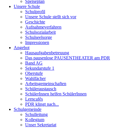
Speiseplan
Unsere Schule
Schulprofil
Unsere Schule stellt sich vor
Geschichte
Aufnahmeverfahren
Schulsozialarbeit
Schulseelsorge
Impressionen
Angebot
Hausaufgabenbetreuung
Das pausenlose PAUSENTHEATER am PDR
Band AG
Sekundarstufe 1
Oberstufe
Wahlfächer
Arbeitsgemeinschaften
Schüleraustausch
SchülerInnen helfen SchülerInnen
Lerncafés
PDR klingt nach...
Schulgemeinde
Schulleitung
Kollegium
Unser Sekretariat