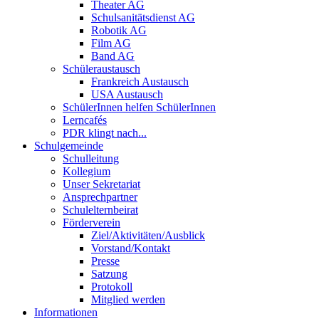
Theater AG
Schulsanitätsdienst AG
Robotik AG
Film AG
Band AG
Schüleraustausch
Frankreich Austausch
USA Austausch
SchülerInnen helfen SchülerInnen
Lerncafés
PDR klingt nach...
Schulgemeinde
Schulleitung
Kollegium
Unser Sekretariat
Ansprechpartner
Schulelternbeirat
Förderverein
Ziel/Aktivitäten/Ausblick
Vorstand/Kontakt
Presse
Satzung
Protokoll
Mitglied werden
Informationen