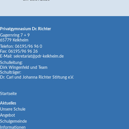
Privatgymnasium Dr. Richter
Gagernring 7 + 9
65779
Kelkheim
Telefon:
06195/96 96 0
Fax:
06195/96 96 26
E-Mail:
sekretariat@pdr-kelkheim.de
Schulleitung:
Dirk Wingenfeld und Team
Schulträger:
Dr. Carl und Johanna Richter Stiftung e.V.
Navigation
Startseite
überspringen
Navigation
Aktuelles
Unsere Schule
überspringen
Angebot
Schulgemeinde
Informationen