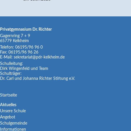
Privatgymnasium Dr. Richter
Gagernring 7 + 9
65779
Kelkheim
Telefon:
06195/96 96 0
Fax:
06195/96 96 26
E-Mail:
sekretariat@pdr-kelkheim.de
Schulleitung:
Dirk Wingenfeld und Team
Schulträger:
Dr. Carl und Johanna Richter Stiftung e.V.
Navigation
Startseite
überspringen
Navigation
Aktuelles
Unsere Schule
überspringen
Angebot
Schulgemeinde
Informationen