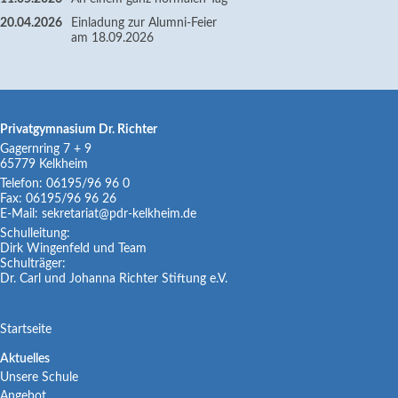
20.04.2026
Einladung zur Alumni-Feier
am 18.09.2026
Privatgymnasium Dr. Richter
Gagernring 7 + 9
65779
Kelkheim
Telefon:
06195/96 96 0
Fax:
06195/96 96 26
E-Mail:
sekretariat@pdr-kelkheim.de
Schulleitung:
Dirk Wingenfeld und Team
Schulträger:
Dr. Carl und Johanna Richter Stiftung e.V.
Navigation
Startseite
überspringen
Navigation
Aktuelles
Unsere Schule
überspringen
Angebot