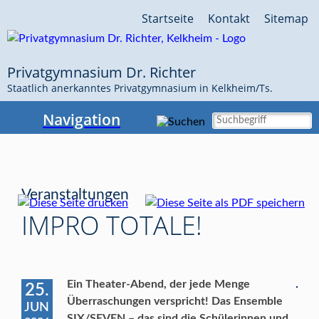
Navigation
Startseite
Kontakt
Sitemap
überspringen
Privatgymnasium Dr. Richter
Staatlich anerkanntes Privatgymnasium in Kelkheim/Ts.
Navigation
Veranstaltungen
IMPRO TOTALE!
Ein Theater-Abend, der jede Menge
25.
Überraschungen verspricht! Das Ensemble
JUN
SIX/SEVEN – das sind die Schülerinnen und