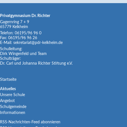
Privatgymnasium Dr. Richter
Gagernring 7 + 9
65779
Kelkheim
Telefon:
06195/96 96 0
Fax:
06195/96 96 26
E-Mail:
sekretariat@pdr-kelkheim.de
Schulleitung:
Dirk Wingenfeld und Team
Schulträger:
Dr. Carl und Johanna Richter Stiftung e.V.
Navigation
Startseite
überspringen
Navigation
Aktuelles
Unsere Schule
überspringen
Angebot
Schulgemeinde
Informationen
RSS-Nachrichten-Feed abonnieren