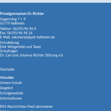
Privatgymnasium Dr. Richter
Gagernring 7 + 9
65779
Kelkheim
Telefon:
06195/96 96 0
Fax:
06195/96 96 26
E-Mail:
sekretariat@pdr-kelkheim.de
Schulleitung:
Dirk Wingenfeld und Team
Schulträger:
Dr. Carl und Johanna Richter Stiftung e.V.
Navigation
Startseite
überspringen
Navigation
Aktuelles
Unsere Schule
überspringen
Angebot
Schulgemeinde
Informationen
RSS-Nachrichten-Feed abonnieren