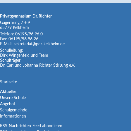
Privatgymnasium Dr. Richter
Gagernring 7 + 9
65779
Kelkheim
Telefon:
06195/96 96 0
Fax:
06195/96 96 26
E-Mail:
sekretariat@pdr-kelkheim.de
Schulleitung:
Dirk Wingenfeld und Team
Schulträger:
Dr. Carl und Johanna Richter Stiftung e.V.
Navigation
Startseite
überspringen
Navigation
Aktuelles
Unsere Schule
überspringen
Angebot
Schulgemeinde
Informationen
RSS-Nachrichten-Feed abonnieren