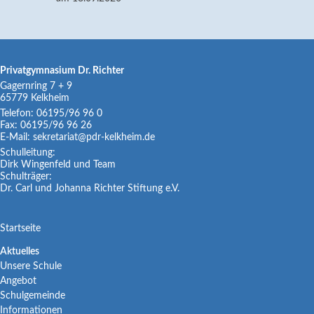
Privatgymnasium Dr. Richter
Gagernring 7 + 9
65779
Kelkheim
Telefon:
06195/96 96 0
Fax:
06195/96 96 26
E-Mail:
sekretariat@pdr-kelkheim.de
Schulleitung:
Dirk Wingenfeld und Team
Schulträger:
Dr. Carl und Johanna Richter Stiftung e.V.
Navigation
Startseite
überspringen
Navigation
Aktuelles
Unsere Schule
überspringen
Angebot
Schulgemeinde
Informationen