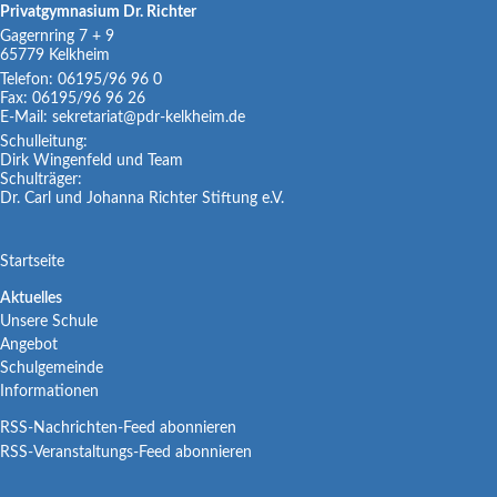
Privatgymnasium Dr. Richter
Gagernring 7 + 9
65779
Kelkheim
Telefon:
06195/96 96 0
Fax:
06195/96 96 26
E-Mail:
sekretariat@pdr-kelkheim.de
Schulleitung:
Dirk Wingenfeld und Team
Schulträger:
Dr. Carl und Johanna Richter Stiftung e.V.
Navigation
Startseite
überspringen
Navigation
Aktuelles
Unsere Schule
überspringen
Angebot
Schulgemeinde
Informationen
RSS-Nachrichten-Feed abonnieren
RSS-Veranstaltungs-Feed abonnieren