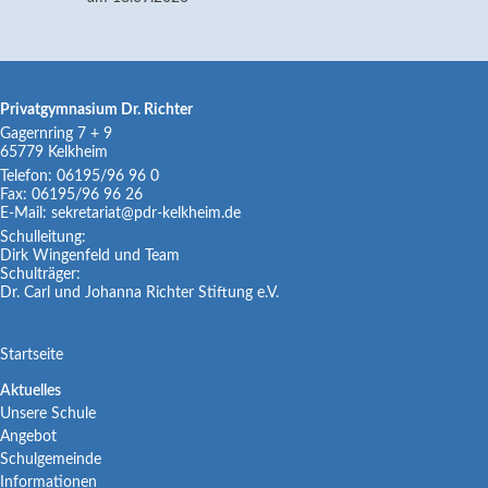
Privatgymnasium Dr. Richter
Gagernring 7 + 9
65779
Kelkheim
Telefon:
06195/96 96 0
Fax:
06195/96 96 26
E-Mail:
sekretariat@pdr-kelkheim.de
Schulleitung:
Dirk Wingenfeld und Team
Schulträger:
Dr. Carl und Johanna Richter Stiftung e.V.
Navigation
Startseite
überspringen
Navigation
Aktuelles
Unsere Schule
überspringen
Angebot
Schulgemeinde
Informationen