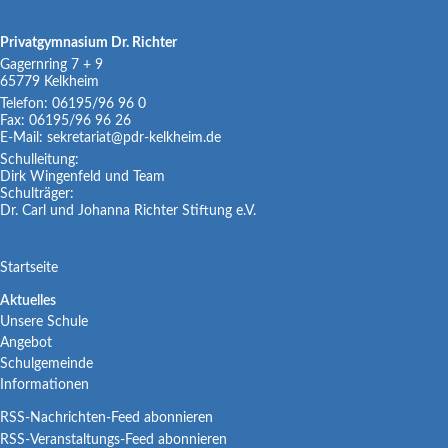
Privatgymnasium Dr. Richter
Gagernring 7 + 9
65779
Kelkheim
Telefon:
06195/96 96 0
Fax:
06195/96 96 26
E-Mail:
sekretariat@pdr-kelkheim.de
Schulleitung:
Dirk Wingenfeld und Team
Schulträger:
Dr. Carl und Johanna Richter Stiftung e.V.
Navigation
Startseite
überspringen
Navigation
Aktuelles
Unsere Schule
überspringen
Angebot
Schulgemeinde
Informationen
RSS-Nachrichten-Feed abonnieren
RSS-Veranstaltungs-Feed abonnieren