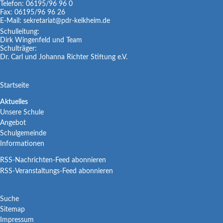
Telefon:
06195/96 96 0
Fax:
06195/96 96 26
E-Mail:
sekretariat@pdr-kelkheim.de
Schulleitung:
Dirk Wingenfeld und Team
Schulträger:
Dr. Carl und Johanna Richter Stiftung e.V.
Navigation
Startseite
überspringen
Navigation
Aktuelles
Unsere Schule
überspringen
Angebot
Schulgemeinde
Informationen
RSS-Nachrichten-Feed abonnieren
RSS-Veranstaltungs-Feed abonnieren
Navigation
Suche
Sitemap
überspringen
Impressum