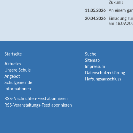
Zukunft
11.05.2026
An einem gan
20.04.2026
Einladung zur
am 18.09.20
Navigation
Navigation
Startseite
Suche
Sitemap
überspringen
überspringen
Navigation
Aktuelles
Impressum
Unsere Schule
überspringen
Datenschutzerklärung
Angebot
Haftungsausschluss
Schulgemeinde
Informationen
RSS-Nachrichten-Feed abonnieren
RSS-Veranstaltungs-Feed abonnieren