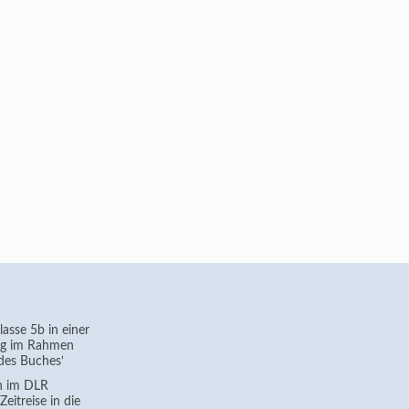
asse 5b in einer
g im Rahmen
des Buches‘
h im DLR
eitreise in die