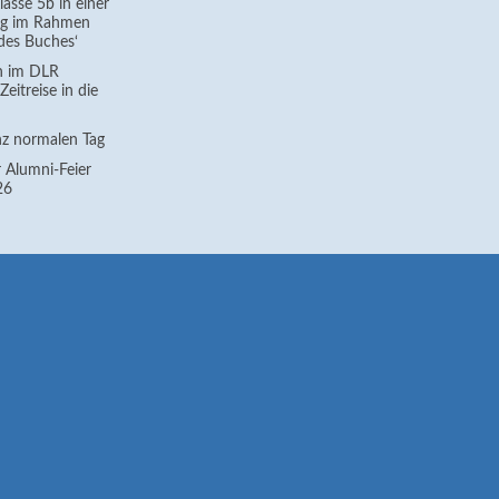
asse 5b in einer
g im Rahmen
des Buches‘
h im DLR
eitreise in die
z normalen Tag
 Alumni-Feier
26