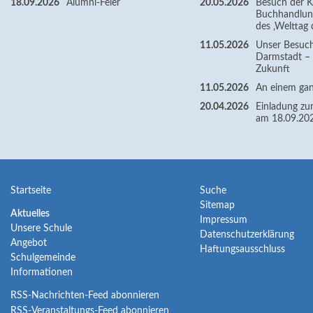
18.09.2026
Alumni-Feier
20.05.2026
Besuch der Kl
Buchhandlun
des ‚Welttag 
11.05.2026
Unser Besuc
Darmstadt – Z
Zukunft
11.05.2026
An einem gan
20.04.2026
Einladung zur
am 18.09.20
Navigation
Navigation
Startseite
Suche
Sitemap
überspringen
überspringen
Navigation
Aktuelles
Impressum
Unsere Schule
überspringen
Datenschutzerklärung
Angebot
Haftungsausschluss
Schulgemeinde
Informationen
RSS-Nachrichten-Feed abonnieren
RSS-Veranstaltungs-Feed abonnieren