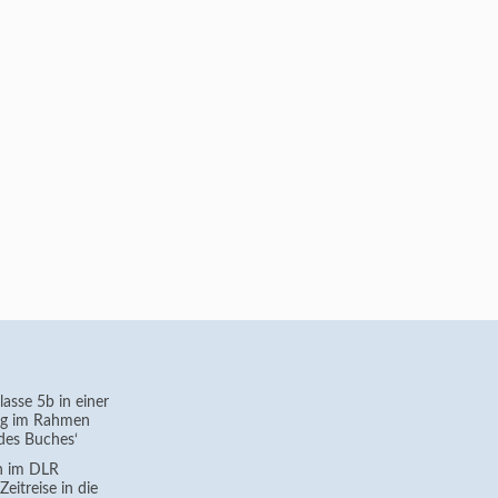
asse 5b in einer
g im Rahmen
des Buches‘
h im DLR
eitreise in die