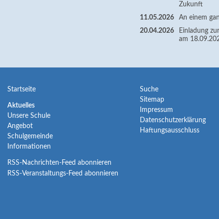
Zukunft
11.05.2026
An einem gan
20.04.2026
Einladung zur
am 18.09.20
Navigation
Navigation
Startseite
Suche
Sitemap
überspringen
überspringen
Navigation
Aktuelles
Impressum
Unsere Schule
überspringen
Datenschutzerklärung
Angebot
Haftungsausschluss
Schulgemeinde
Informationen
RSS-Nachrichten-Feed abonnieren
RSS-Veranstaltungs-Feed abonnieren