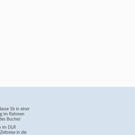
asse 5b in einer
g im Rahmen
des Buches‘
h im DLR
eitreise in die