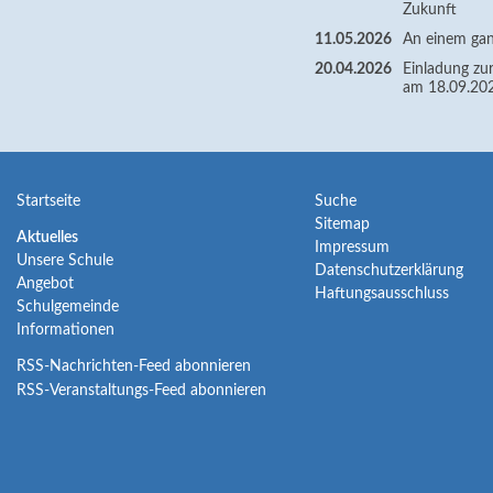
Zukunft
11.05.2026
An einem gan
20.04.2026
Einladung zur
am 18.09.20
Navigation
Navigation
Startseite
Suche
Sitemap
überspringen
überspringen
Navigation
Aktuelles
Impressum
Unsere Schule
überspringen
Datenschutzerklärung
Angebot
Haftungsausschluss
Schulgemeinde
Informationen
RSS-Nachrichten-Feed abonnieren
RSS-Veranstaltungs-Feed abonnieren