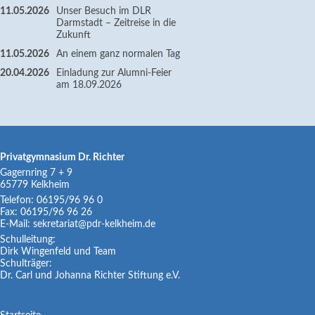
11.05.2026
Unser Besuch im DLR
Darmstadt – Zeitreise in die
Zukunft
11.05.2026
An einem ganz normalen Tag
20.04.2026
Einladung zur Alumni-Feier
am 18.09.2026
Privatgymnasium Dr. Richter
Gagernring 7 + 9
65779
Kelkheim
Telefon:
06195/96 96 0
Fax:
06195/96 96 26
E-Mail:
sekretariat@pdr-kelkheim.de
Schulleitung:
Dirk Wingenfeld und Team
Schulträger:
Dr. Carl und Johanna Richter Stiftung e.V.
Navigation