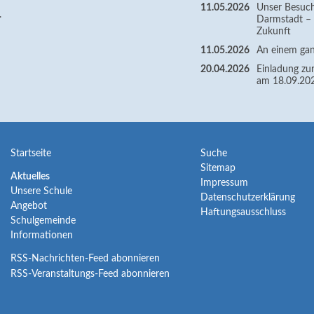
11.05.2026
Unser Besuc
.
Darmstadt – Z
Zukunft
11.05.2026
An einem gan
20.04.2026
Einladung zur
am 18.09.20
Navigation
Navigation
Startseite
Suche
Sitemap
überspringen
überspringen
Navigation
Aktuelles
Impressum
Unsere Schule
überspringen
Datenschutzerklärung
Angebot
Haftungsausschluss
Schulgemeinde
Informationen
RSS-Nachrichten-Feed abonnieren
RSS-Veranstaltungs-Feed abonnieren