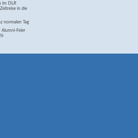
h im DLR
eitreise in die
z normalen Tag
 Alumni-Feier
26