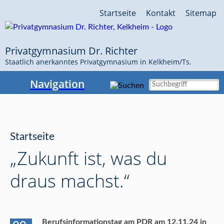
Navigation
Startseite
Kontakt
Sitemap
überspringen
Privatgymnasium Dr. Richter
Staatlich anerkanntes Privatgymnasium in Kelkheim/Ts.
Navigation
Startseite
„Zukunft ist, was du
draus machst.“
Berufsinformationstag am PDR am 12.11.24 in