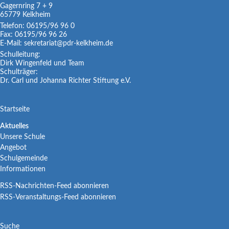
Gagernring 7 + 9
65779
Kelkheim
Telefon:
06195/96 96 0
Fax:
06195/96 96 26
E-Mail:
sekretariat@pdr-kelkheim.de
Schulleitung:
Dirk Wingenfeld und Team
Schulträger:
Dr. Carl und Johanna Richter Stiftung e.V.
Navigation
Startseite
überspringen
Navigation
Aktuelles
Unsere Schule
überspringen
Angebot
Schulgemeinde
Informationen
RSS-Nachrichten-Feed abonnieren
RSS-Veranstaltungs-Feed abonnieren
Navigation
Suche