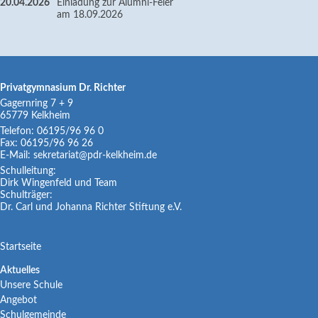
20.04.2026
Einladung zur Alumni-Feier
am 18.09.2026
Privatgymnasium Dr. Richter
Gagernring 7 + 9
65779
Kelkheim
Telefon:
06195/96 96 0
Fax:
06195/96 96 26
E-Mail:
sekretariat@pdr-kelkheim.de
Schulleitung:
Dirk Wingenfeld und Team
Schulträger:
Dr. Carl und Johanna Richter Stiftung e.V.
Navigation
Startseite
überspringen
Navigation
Aktuelles
Unsere Schule
überspringen
Angebot
Schulgemeinde