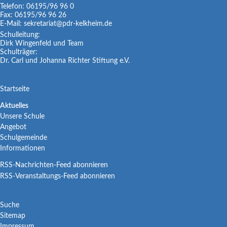
Telefon:
06195/96 96 0
Fax:
06195/96 96 26
E-Mail:
sekretariat@pdr-kelkheim.de
Schulleitung:
Dirk Wingenfeld und Team
Schulträger:
Dr. Carl und Johanna Richter Stiftung e.V.
Navigation
Startseite
überspringen
Navigation
Aktuelles
Unsere Schule
überspringen
Angebot
Schulgemeinde
Informationen
RSS-Nachrichten-Feed abonnieren
RSS-Veranstaltungs-Feed abonnieren
Navigation
Suche
Sitemap
überspringen
Impressum