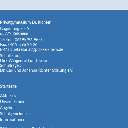
Privatgymnasium Dr. Richter
Gagernring 7 + 9
65779
Kelkheim
Telefon:
06195/96 96 0
Fax:
06195/96 96 26
E-Mail:
sekretariat@pdr-kelkheim.de
Schulleitung:
Dirk Wingenfeld und Team
Schulträger:
Dr. Carl und Johanna Richter Stiftung e.V.
Navigation
Startseite
überspringen
Navigation
Aktuelles
Unsere Schule
überspringen
Angebot
Schulgemeinde
Informationen